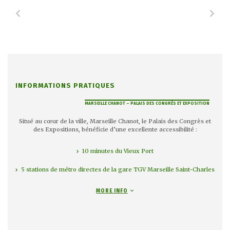
a filière
Industri
s, les
parfu
ires.
cher
INFORMATIONS PRATIQUES
MARSEILLE CHANOT – PALAIS DES CONGRÈS ET EXPOSITION
Situé au cœur de la ville, Marseille Chanot, le Palais des Congrès et
des Expositions, bénéficie d’une excellente accessibilité :
10 minutes du Vieux Port
5 stations de métro directes de la gare TGV Marseille Saint-Charles
30 minutes de l’aéroport international Marseille Provence
MORE INFO
3 heures de Paris en TGV (20 liaisons/jour)
1800 places de parking sur site, accès rapide aux axes