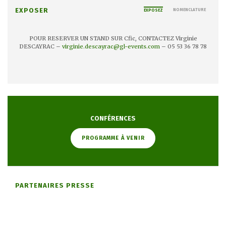
EXPOSER
NOMENCLATURE
EXPOSEZ
POUR RESERVER UN STAND SUR Cfic, CONTACTEZ Virginie
DESCAYRAC –
virginie.descayrac@gl-events.com
– 05 53 36 78 78
Plus d’informations sur
www.salon-cfic.com
CONFÉRENCES
PROGRAMME À VENIR
PARTENAIRES PRESSE