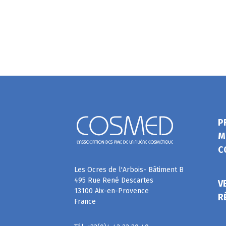
P
M
C
Les Ocres de l'Arbois- Bâtiment B
495 Rue René Descartes
V
13100 Aix-en-Provence
R
France