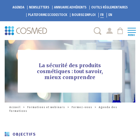
AGENDA
NEWSLETTERS
ANNUAIRE ADHÉRENTS
OUTILS RÉGLEMENTAIRES
PLATEFORME
ECODESTOCK
BOURSE EMPLOI
FR
EN
MENU
La sécurité des produits
cosmétiques : tout savoir,
mieux comprendre
Accueil
>
Formations et webinars
>
Formez-vous
>
Agenda des
formations
OBJECTIFS